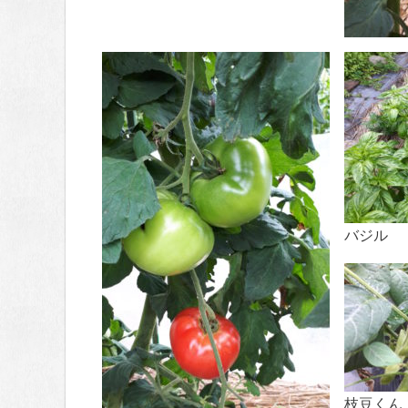
バジル
枝豆くん