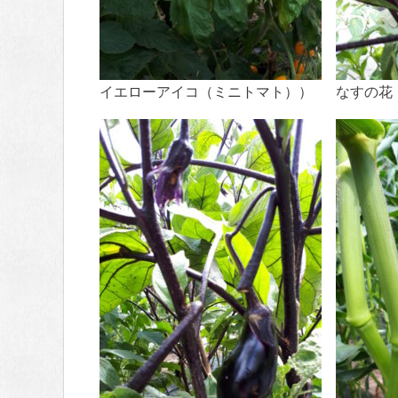
イエローアイコ（ミニトマト））
なすの花